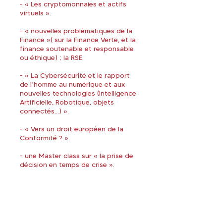
- « Les cryptomonnaies et actifs
virtuels ».
- « nouvelles problématiques de la
Finance »( sur la Finance Verte, et la
finance soutenable et responsable
ou éthique) ; la RSE.
- « La Cybersécurité et le rapport
de l’homme au numérique et aux
nouvelles technologies (Intelligence
Artificielle, Robotique, objets
connectés…) ».
- « Vers un droit européen de la
Conformité ? ».
- une Master class sur « la prise de
décision en temps de crise ».
- « l'Homme et l'Animal ».
- « Le Désir ».
- « Les élites aujourd'hui et